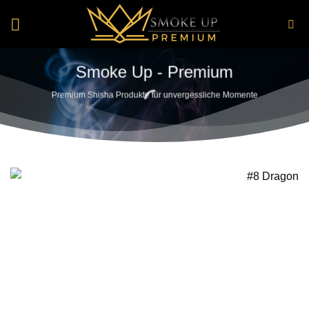
Zum
Inhalt
springen
Smoke Up - Premium
Premium Shisha Produkte für unvergessliche Momente