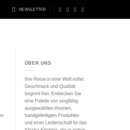
NEWSLETTER
ÜBER UNS
Ihre Reise in eine Welt voller
Geschmack und Qualität
beginnt hier. Entdecken Sie
eine Palette von sorgfältig
ausgewählten Aromen,
handgefertigten Produkten
en
und einer Leidenschaft für das
Shisha-Erlebnis, die in jedem