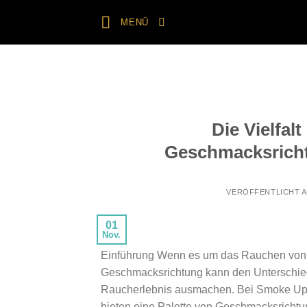
Zum
MENÜ
Inhalt
springen
Die Vielfa
Geschmacksricht
VERÖFFENTLICHT 
01
Nov.
Einführung Wenn es um das Rauchen von S
Geschmacksrichtung kann den Unterschied
Raucherlebnis ausmachen. Bei Smoke Up –
bieten eine Palette von Geschmacksrichtu