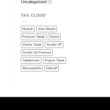
Uncategorized
(1)
TAG CLOUD
Hookah
ohne Nikotin
Premium Tabak
Shisha
Shisha Tabak
Smoke UP
Smoke Up Premium
Tabakersatz
Virginia Tabak
Wasserpfeife
Zellstoff