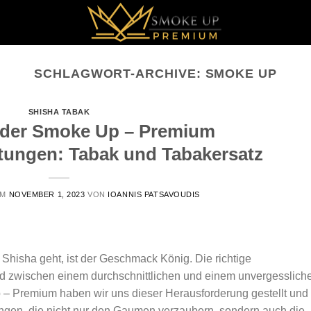
SCHLAGWORT-ARCHIVE:
SMOKE UP
SHISHA TABAK
lt der Smoke Up – Premium
ungen: Tabak und Tabakersatz
AM
NOVEMBER 1, 2023
VON
IOANNIS PATSAVOUDIS
hisha geht, ist der Geschmack König. Die richtige
 zwischen einem durchschnittlichen und einem unvergesslich
 Premium haben wir uns dieser Herausforderung gestellt und
ngen, die nicht nur den Gaumen verzaubern, sondern auch die