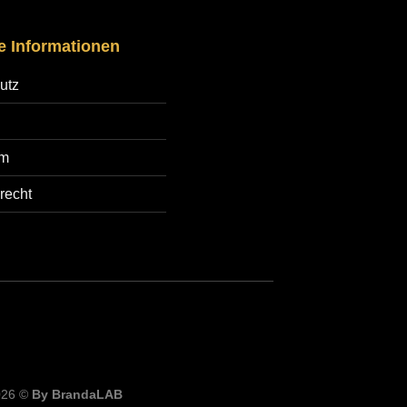
e Informationen
utz
um
recht
2026 ©
By BrandaLAB